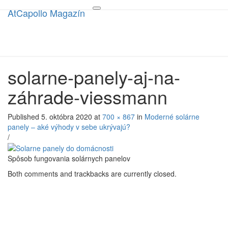
AtCapollo Magazín
AtCapollo Magazín
Toggle
navigation
solarne-panely-aj-na-
záhrade-viessmann
Published
5. októbra 2020
at
700 × 867
in
Moderné solárne
panely – aké výhody v sebe ukrývajú?
/
Spôsob fungovania solárnych panelov
Both comments and trackbacks are currently closed.