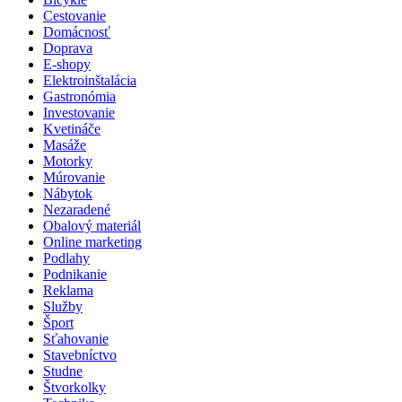
Cestovanie
Domácnosť
Doprava
E-shopy
Elektroinštalácia
Gastronómia
Investovanie
Kvetináče
Masáže
Motorky
Múrovanie
Nábytok
Nezaradené
Obalový materiál
Online marketing
Podlahy
Podnikanie
Reklama
Služby
Šport
Sťahovanie
Stavebníctvo
Studne
Štvorkolky