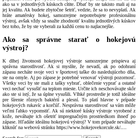
ako sa v jednotlivých kúskoch cítite. Dbať by ste takisto mali aj na
jej kvalitu. Ak budete zbytočne šetriť, vedzte, že sa to nevyplatí. Ak
hráte amatérsky hokej, samozrejme nepotrebujete profesionálnu
výstroj, avšak vždy sa snažte zhodnotiť kvalitu jednotlivých kúskov
bez toho, že by ste vyberali za každú cenu to najlacnejšie.
Ako sa správne starať o hokejovú
výstroj?
K dlhej životnosti hokejovej výstroje samozrejme prispieva aj
správna starostlivosť. Ak si myslíte, že nevadí, ak po odohraní
zápasu necháte svoje veci v športovej taške do nasledujúceho dňa,
ste na omyle. Aj po zápase je potrebné venovať výstroji pozornosť.
Všetky veci by ste mali z tašky vybrať, oblečenie vyprať a ostatné
veci nechať vysušiť na teplom mieste. Určite ich neschovávajte skôr
ako ste si istý, že sa úplne vysušili. Vlhké prostredie je totiž ideálne
pre šírenie rôznych baktérií a plesní. To platí hlavne v prípade
hokejových rukavíc a korčúľ. Nesprávna starostlivosť sa vám môže
veľmi ľahko vypomstiť. Ak sú niektoré kúsky výstroje vyrobené z
kože, neváhajte ich ošetriť impregnačným prostriedkom ihneď po
zápase.
Hľadáte ideálnu hokejovú výstroj? V tom prípade neváhajte
kliknúť na webovú stránku
https://www.hokejovekorcule.sk/
.
…