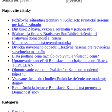
Search for:
Search
Najnovšie články
Požičovňa záhradnej techniky v Košiciach: Praktické riešenie
pre každú záhradu
Dirt bike: Zábava, výkon a adrenalín v jednom stroji
Sťahovacia firma v Bratislave: Spoľahlivé riešenie pri
sťahovaní domácností aj firiem
Minicross – oblíbená terénní motorka
Drvička stavebného odpadu: Efektívne riešenie pre recykláciu
stavebného materiálu
Liata podlaha cena m2: Čo ovplyvňuje výslednú cenu?
Upratovanie kancelárií Bratislava – nechajte to na profíkov z
TOPCLEAN
Obmurovanie geberitu: Praktické riešenie pre modernú
kúpeľňu
Vstavané skrine do chodby: Praktické riešenie pre moderný
domov
Rekonštrukcia bytov v Bratislave: Kompletná premena s
Domácnosť snov
Kategórie
Bicykle