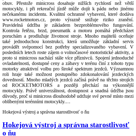
obuv. Přestože minicross dosahuje nižších rychlostí než větší
motocykly, i při rekreační jízdě může dojít k pádu nebo jinému
nečekanému incidentu. Kvalitní ochranné vybavení, které dodáva
www.rocketmotors.cz, proto výrazně snižuje riziko zranění.
Pravidelná údržba je základem bezproblémového fungování.
Kontrola řetězu, brzd, pneumatik a motoru pomáhá předcházet
poruchám a prodlužuje životnost stroje. Mnoho majitelů oceňuje
také jednoduchou konstrukci, která umožňuje základní servis
provádět svépomocí bez potřeby specializovaného vybavení. V
posledních letech roste zájem o volnočasové motoristické aktivity, a
proto si minicross nachází stále více příznivců. Spojení jednoduché
ovladatelnosti, dostupné ceny a zábavy v terénu činí z tohoto typu
motorky atraktivní volbu pro široké spektrum jezdců. Významnou
roli hraje také možnost postupného zdokonalování jezdeckých
dovedností. Mnoho mladých jezdců začíná právě na těchto strojích
od ROCKETMOTORS a později přechází na výkonnější
motocykly. Právě univerzálnost, dostupnost a snadná údržba jsou
důvody, proč si minicross dlouhodobě udržuje své pevné místo mezi
oblíbenými terénními motocykly.…
Hokejová výstroj a správna starostlivosť o ňu
Hokejová výstroj a správna starostlivosť
o ňu