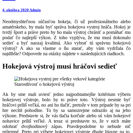
4. októbra 2020
Admin
Neodmysliteľnou súčasťou hokeja, či už profesionálneho alebo
amatérskeho, by mala byť správa hokejova vystroj hráča. Hokej je
tvrdý šport a práve preto by ho mala výstroj chrániť a pomáhať mu
podať čo najlepší výkon. Z toho vyplýva, že mu musí dokonalo
sedieť a byť naozaj kvalitná. Ako vybrať tú správnu hokejovú
výstroj? A ako sa vlastne o ňu starať, aby vám vydržala čo
najdlhšie? Odpovede na otázky nájdete v nasledujúcich riadkoch.
Hokejová výstroj musí hráčovi sedieť
Starostlivosť o hokejovú výstroj
Ak by sme mali uviesť jedno najpodstatnejšie kritérium výberu
hokejovej výstroje, bolo by to práve toto. Výstroj nesmie byť
hráčovi príliš veľká, no ani ho tlačiť, pretože v tom prípade by sa pri
hre necítil pohodlne. To by sa samozrejme odrazilo aj na jeho
výkone. Predstavte si, že vás tlačia korčule alebo sú vám hokejové
nohavice príliš veľké. A teraz si predstavte to, že v nich máte
odohrať dvojhodinový zápas. Pravdepodobne to nebude nič
príjemné. Preto pri výbere hokejovej výstroje dbajte hlavne na to,