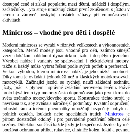
dostupné ceně si získal popularitu mezi dětmi, mládeží i dospělými
začátečníky. Tyto stroje umožňují získat první zkušenosti s jízdou v
terénu a zároveň poskytují dostatek zábavy při volnočasových
aktivitách.
Minicross – vhodné pro děti i dospělé
Moderní minicross se vyrábí v různých velikostech a výkonnostních
kategoriích. Menší modely jsou vhodné pro děti, zatímco silnější
verze dokážou nabídnout dynamickou jízdu i dospělým jezdcům.
Výrobci nabízejí varianty se spalovacími i elektrickými motory,
takže si každý může vybrat řešení podle svých potřeb a preferencí.
Velkou výhodou, kterou minicross nabízí, je jeho nízká hmotnost.
Díky tomu je ovládání jednodušší než u klasických motokrosových
motocyklů. Začínající jezdci se rychleji naučí základní techniku
jízdy, práci s plynem i správné zvládání nerovného terénu. Právě
proto bývá tento typ motorky často doporučován jako první krok do
světa terénního motocyklového sportu. Konstrukce těchto strojů je
navržena tak, aby zvládala náročnější podmínky. Kvalitní odpružení,
robustní rám a terénní pneumatiky umožňují bezpečný pohyb na
polních cestách, loukách nebo speciálních tratích.
Minicross
je
přitom dostatečně odolný i pro pravidelné používání během celé
sezóny. Důležitou součástí každé jízdy je bezpečnost. Jezdec by měl
používat ochrannou přilbu, rukavice, chrániče kolen, loktů a pevnou