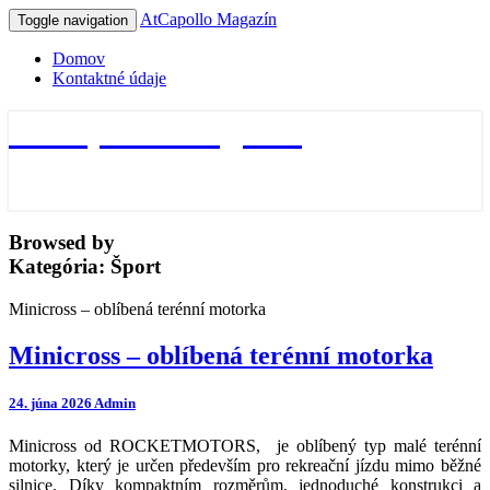
AtCapollo Magazín
Toggle navigation
Domov
Kontaktné údaje
AtCapollo Magazín
Browsed by
Kategória:
Šport
Minicross – oblíbená terénní motorka
Minicross – oblíbená terénní motorka
24. júna 2026
Admin
Minicross od ROCKETMOTORS, je oblíbený typ malé terénní
motorky, který je určen především pro rekreační jízdu mimo běžné
silnice. Díky kompaktním rozměrům, jednoduché konstrukci a