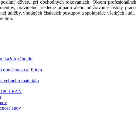
e posilniť dôveru pri obchodných rokovaniach. Okrem profesionálneho
entov, pravidelné triedenie odpadu alebo udržiavanie čistoty prac
elnej údržby, vhodných čistiacich postupov a spolupráce všetkých ľudí
ientmi.
pre každú záhradu
í domácností aj firiem
stavebného materiálu
 z TOPCLEAN
u
omov
ácnosť snov