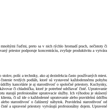
mnohými ľuďmi, preto sa v nich rýchlo hromadí prach, nečistoty či
avaný priestor podporuje koncentráciu, zvyšuje produktivitu a vytvára
stolov, políc a techniky, ako aj dezinfekcia často používaných miest.
 a čistenie tvrdých podláh, ktoré sú vystavené každodennému pohybu
žby kancelárie je aj starostlivosť o spoločné priestory. Kuchynky,
ávovar či chladnička, ktoré je potrebné udržiavať čisté. Upratovanie
tu starajú profesionálne upratovacie služby.
Ich výhodou je skúsený
 klienta, či už ide o každodenné upratovanie alebo pravidelnú údržbu
alebo starostlivosť o čalúnený nábytok. Pravidelná starostlivosť od
čisté a upravené priestory vytvárajú profesionálny dojem. Upravené