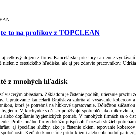
CLEAN
ajte to na profíkov z TOPCLEAN
aj celkový dojem z firmy. Kancelárske priestory sa denne využívajú 
té nielen z estetického hľadiska, ale aj pre zdravie pracovníkov. Udrži
žité z mnohých hľadísk
ť viacerým oblastiam. Základom je čistenie podláh, utieranie prachu zo 
fóny. Upratovanie kancelárií Bratislava zahŕňa aj vysávanie kobercov
u, ktorá je potrebná na hĺbkové upratovanie. Dôležitou súčasťou údr
nú hygienu. V kuchynke sa často používajú spotrebiče ako mikrovlnka, k
du alebo dopĺňanie hygienických potrieb. V mnohých firmách sa o čisto
enie. Profesionálne firmy dokážu prispôsobiť rozsah služieb potrebám
ŕňať aj špeciálne služby, ako je čistenie okien, tepovanie kobercov 
ločnosti. Keď do kancelárie prídu klienti alebo obchodní partneri, 