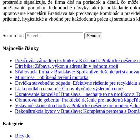
prostredie signalizuje, že firma dbá na poriadok a detail, čo môž
udržiavaniu poriadku. Jednoduché návyky, ako je odkladanie dokum
upratovanie kancelárií Bratislava tak predstavuje kombináciu pravid
príjemné, hygienické a vhodné pre každodennú prácu aj stretnutia s kl
…
Search for:
Search
Najnovšie články
Požičovňa záhradnej techniky v Košiciach: Praktické riešenie 
Dirt bike: Zábava, výkon a adrenalín v jednom stroji
Sťahovacia firma v Bratislave: Spoľahlivé riešenie pri sťahovan
Minicross – oblíbená terénní motorka
Drvička stavebného odpadu: Efektívne riešenie pre recykláciu 
Liata podlaha cena m2: Čo ovplyvňuje výslednú cenu?
Upratovanie kancelárií Bratislava – nechajte to na profíkov
Obmurovanie geberitu: Praktické riešenie pre modernú kúpeľň
Vstavané skrine do chodby: Praktické riešenie pre moderný d
Rekonštrukcia bytov v Bratislave: Kompletná premena s Dom
Kategórie
Bicykle