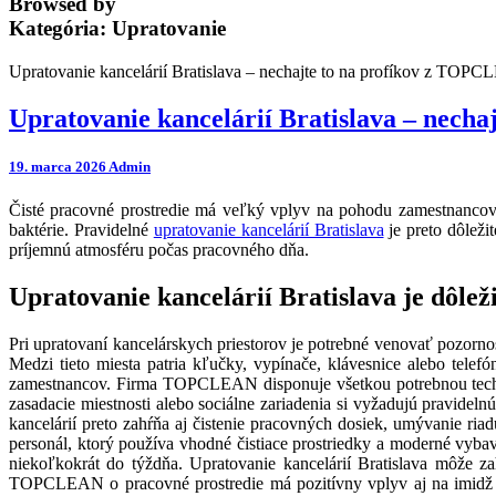
Browsed by
Kategória:
Upratovanie
Upratovanie kancelárií Bratislava – nechajte to na profíkov z TOP
Upratovanie kancelárií Bratislava – nech
19. marca 2026
Admin
Čisté pracovné prostredie má veľký vplyv na pohodu zamestnancov 
baktérie. Pravidelné
upratovanie kancelárií Bratislava
je preto dôleži
príjemnú atmosféru počas pracovného dňa.
Upratovanie kancelárií Bratislava je dôle
Pri upratovaní kancelárskych priestorov je potrebné venovať pozornos
Medzi tieto miesta patria kľučky, vypínače, klávesnice alebo tele
zamestnancov. Firma TOPCLEAN disponuje všetkou potrebnou techniko
zasadacie miestnosti alebo sociálne zariadenia si vyžadujú pravidel
kancelárií preto zahŕňa aj čistenie pracovných dosiek, umývanie ria
personál, ktorý používa vhodné čistiace prostriedky a moderné vybav
niekoľkokrát do týždňa. Upratovanie kancelárií Bratislava môže zah
TOPCLEAN o pracovné prostredie má pozitívny vplyv aj na imidž spo