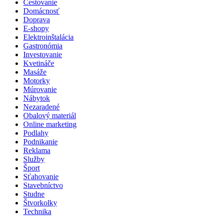
Cestovanie
Domácnosť
Doprava
E-shopy
Elektroinštalácia
Gastronómia
Investovanie
Kvetináče
Masáže
Motorky
Múrovanie
Nábytok
Nezaradené
Obalový materiál
Online marketing
Podlahy
Podnikanie
Reklama
Služby
Šport
Sťahovanie
Stavebníctvo
Studne
Štvorkolky
Technika