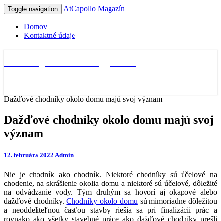
AtCapollo Magazín
Toggle navigation
Domov
Kontaktné údaje
AtCapollo Magazín
Dažďové chodníky okolo domu majú svoj význam
Dažďové chodníky okolo domu majú svoj
význam
12. februára 2022
Admin
Nie je chodník ako chodník. Niektoré chodníky sú účelové na
chodenie, na skrášlenie okolia domu a niektoré sú účelové, dôležité
na odvádzanie vody. Tým druhým sa hovorí aj okapové alebo
dažďové chodníky.
Chodníky okolo domu
sú mimoriadne dôležitou
a neoddeliteľnou časťou stavby riešia sa pri finalizácii prác a
rovnako ako všetky stavebné práce ako dažďové chodníky prešli