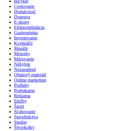
Bicykle
Cestovanie
Domácnosť
Doprava
E-shopy
Elektroinštalácia
Gastronómia
Investovanie
Kvetináče
Masáže
Motorky
Múrovanie
Nábytok
Nezaradené
Obalový materiál
Online marketing
Podlahy
Podnikanie
Reklama
Služby
Šport
Sťahovanie
Stavebníctvo
Studne
Štvorkolky