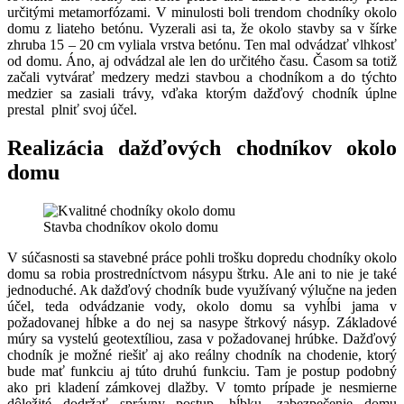
určitými metamorfózami. V minulosti boli trendom chodníky okolo
domu z liateho betónu. Vyzerali asi ta, že okolo stavby sa v šírke
zhruba 15 – 20 cm vyliala vrstva betónu. Ten mal odvádzať vlhkosť
od domu. Áno, aj odvádzal ale len do určitého času. Časom sa totiž
začali vytvárať medzery medzi stavbou a chodníkom a do týchto
medzier sa zasiali trávy, vďaka ktorým dažďový chodník úplne
prestal plniť svoj účel.
Realizácia dažďových chodníkov okolo
domu
Stavba chodníkov okolo domu
V súčasnosti sa stavebné práce pohli trošku dopredu chodníky okolo
domu sa robia prostredníctvom násypu štrku. Ale ani to nie je také
jednoduché. Ak dažďový chodník bude využívaný výlučne na jeden
účel, teda odvádzanie vody, okolo domu sa vyhĺbi jama v
požadovanej hĺbke a do nej sa nasype štrkový násyp. Základové
múry sa vystelú geotextíliou, zasa v požadovanej hrúbke. Dažďový
chodník je možné riešiť aj ako reálny chodník na chodenie, ktorý
bude mať funkciu aj túto druhú funkciu. Tam je postup podobný
ako pri kladení zámkovej dlažby. V tomto prípade je nesmierne
dôležité dodržať správny postup, hĺbku, zabezpečenie domu