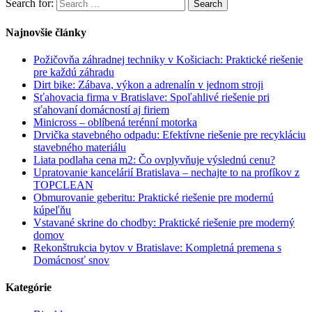
Search for:
Search
Najnovšie články
Požičovňa záhradnej techniky v Košiciach: Praktické riešenie
pre každú záhradu
Dirt bike: Zábava, výkon a adrenalín v jednom stroji
Sťahovacia firma v Bratislave: Spoľahlivé riešenie pri
sťahovaní domácností aj firiem
Minicross – oblíbená terénní motorka
Drvička stavebného odpadu: Efektívne riešenie pre recykláciu
stavebného materiálu
Liata podlaha cena m2: Čo ovplyvňuje výslednú cenu?
Upratovanie kancelárií Bratislava – nechajte to na profíkov z
TOPCLEAN
Obmurovanie geberitu: Praktické riešenie pre modernú
kúpeľňu
Vstavané skrine do chodby: Praktické riešenie pre moderný
domov
Rekonštrukcia bytov v Bratislave: Kompletná premena s
Domácnosť snov
Kategórie