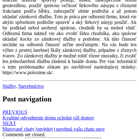
geotextíliou, použiť správnu veľkosť štrkového násypu s rôznymi
frakciami podľa hĺbky, zabezpečiť ubitie podložia a až potom
ukladať zámkovú dlažbu. Toto je práca pre odbornú firmu, ktorá vie
akým spôsobom podložie upraviť a aký štrkový násyp použiť. Ak
by podklad nebol urobený správne, chodník by sa mohol vlniť.
Odborná firma taktiež vie ako zvoliť šírku chodníka, ako správne
ukladať kocky zo zámkovej dlažby a podobne. Ak túto činnosť
necháte na odbornú činnosť určite neoľutujete. Na vás bude len
výber z pestrej farebnej škály zámkovej dlažby, prípadne z rôznych
tvarov. Zo zámkovej dlažby je možné robiť rôzne mozaiky, či zvoliť
len jednofarebnú dlažbu zladenú k fasáde domu. Pre viac informácií
o tejto problematike získate po navštívení nasledujúcej stránky:
https://www.polozime.sk/.
Služby
,
Stavebníctvo
Post navigation
PREVIOUS
Kvalitné odvodnenie domu ochráni váš domov
NEXT
Murované chaty (projekty) navrhnú vašu chatu snov
Comments are closed.