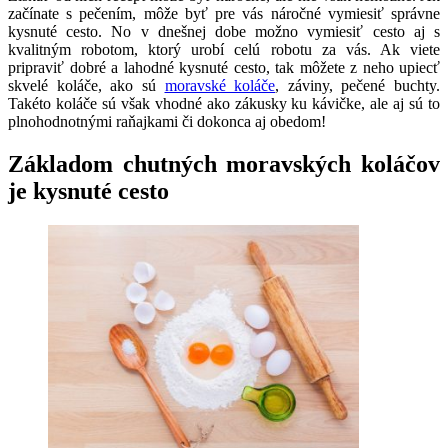
začínate s pečením, môže byť pre vás náročné vymiesiť správne
kysnuté cesto. No v dnešnej dobe možno vymiesiť cesto aj s
kvalitným robotom, ktorý urobí celú robotu za vás. Ak viete
pripraviť dobré a lahodné kysnuté cesto, tak môžete z neho upiecť
skvelé koláče, ako sú
moravské koláče
, záviny, pečené buchty.
Takéto koláče sú však vhodné ako zákusky ku kávičke, ale aj sú to
plnohodnotnými raňajkami či dokonca aj obedom!
Základom chutných moravských koláčov
je kysnuté cesto