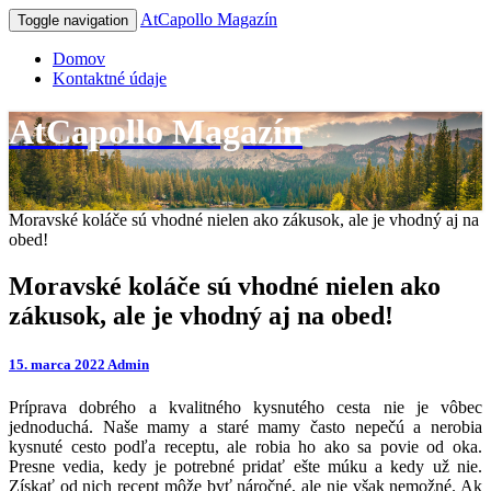
AtCapollo Magazín
Toggle navigation
Domov
Kontaktné údaje
AtCapollo Magazín
Moravské koláče sú vhodné nielen ako zákusok, ale je vhodný aj na
obed!
Moravské koláče sú vhodné nielen ako
zákusok, ale je vhodný aj na obed!
15. marca 2022
Admin
Príprava dobrého a kvalitného kysnutého cesta nie je vôbec
jednoduchá. Naše mamy a staré mamy často nepečú a nerobia
kysnuté cesto podľa receptu, ale robia ho ako sa povie od oka.
Presne vedia, kedy je potrebné pridať ešte múku a kedy už nie.
Získať od nich recept môže byť náročné, ale nie však nemožné. Ak