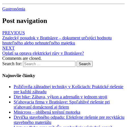
Gastronómia
Post navigation
PREVIOUS
Znalecký posudok v Bratislave – dokument určujúci hodnotu
hnuteľného alebo nehnuteľného majetku
NEXT
Oplatí sa oprava elektrickej rúry v Bratislave?
Comments are closed.
Search for:
Search
Najnovšie články
Požičovňa záhradnej techniky v Košiciach: Praktické riešenie
pre každú záhradu
Dirt bike: Zábava, výkon a adrenalín v jednom stroji
Sťahovacia firma v Bratislave: Spoľahlivé riešenie pri
sťahovaní domácností aj firiem
Minicross – oblíbená terénní motorka
Drvička stavebného odpadu: Efektívne riešenie pre recykláciu
stavebného materiálu