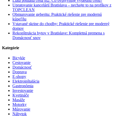
Liata podlaha cena m2: Čo ovplyvňuje výslednú cenu?
Upratovanie kancelárií Bratislava – nechajte to na profíkov z
TOPCLEAN
Obmurovanie geberitu: Praktické riešenie pre modernú
kúpeľňu
Vstavané skrine do chodby: Praktické riešenie pre moderný
domov
Rekonštrukcia bytov v Bratislave: Kompletná premena s
Domácnosť snov
Kategórie
Bicykle
Cestovanie
Domácnosť
Doprava
E-shopy
Elektroinštalácia
Gastronómia
Investovanie
Kvetináče
Masáže
Motorky
Múrovanie
Nábytok