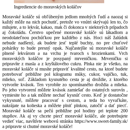
Ingrediencie do moravských koláčov
Moravské koláče sú obľúbeným jedlom mnohých ľudí a naozaj si
každý môže na nich pochutiť, pretože vo vnútri skrývajú len to, čo
milujete, a to lekvár, kakao, mak či dokonca v niektorých prípadoch
aj čokoládu. Čerstvo upečené moravské koláče sú lákadlom a
neodolateľnou pochúťkou pre každého z nás. Hoci náš žalúdok
nebude nadšený, ak budete jesť teplé buchty, no pre chuťové
poháriky to bude presný opak.
Najčastejšie sú moravské koláče
plnené lekvárom a na vrchu je tvaroch s hrozienkami. Vrch
moravských koláčov je posypaný mrveničkou. Mrveničku si
pripravíte z masla a z kryštálového cukru. Plnka nie je všetko, na
moravské koláče si musíte pripraviť kvalitné cesto, na ktoré budete
potrebovať približne pol kilogramu múky, cukor, vajičko, tuk,
mlieko, soľ. Základom kysnutého cesta je aj droždie, z ktorého
vytvoríte kvások. Ten vyrobíte zo spomínaného droždia a mlieka.
Po jeho vytvorení môžete kvások zamiešať do ostatných surovín ,
vymiesite ho a tak môžete nechať kysnúť cesto. Keď je dostatočne
vykysnuté, môžete pracovať s cestom, a teda ho vyvaľkáte,
nakrájate na kolieska a môžete plniť plnkou, zatočiť a dať piecť.
Moravské koláče sa pečú približne pol hodiny pri teplote 200
stupňov.
Ak aj vy chcete piecť moravské koláče, ale potrebujete
vedieť viac, navštívte webovú stránku
https://www.sweet-family.sk/
a pripravte si chutné moravské koláče!