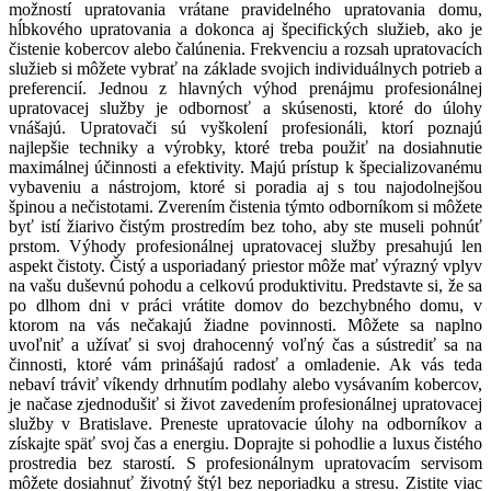
možností upratovania vrátane pravidelného upratovania domu,
hĺbkového upratovania a dokonca aj špecifických služieb, ako je
čistenie kobercov alebo čalúnenia. Frekvenciu a rozsah upratovacích
služieb si môžete vybrať na základe svojich individuálnych potrieb a
preferencií. Jednou z hlavných výhod prenájmu profesionálnej
upratovacej služby je odbornosť a skúsenosti, ktoré do úlohy
vnášajú. Upratovači sú vyškolení profesionáli, ktorí poznajú
najlepšie techniky a výrobky, ktoré treba použiť na dosiahnutie
maximálnej účinnosti a efektivity. Majú prístup k špecializovanému
vybaveniu a nástrojom, ktoré si poradia aj s tou najodolnejšou
špinou a nečistotami. Zverením čistenia týmto odborníkom si môžete
byť istí žiarivo čistým prostredím bez toho, aby ste museli pohnúť
prstom. Výhody profesionálnej upratovacej služby presahujú len
aspekt čistoty. Čistý a usporiadaný priestor môže mať výrazný vplyv
na vašu duševnú pohodu a celkovú produktivitu. Predstavte si, že sa
po dlhom dni v práci vrátite domov do bezchybného domu, v
ktorom na vás nečakajú žiadne povinnosti. Môžete sa naplno
uvoľniť a užívať si svoj drahocenný voľný čas a sústrediť sa na
činnosti, ktoré vám prinášajú radosť a omladenie. Ak vás teda
nebaví tráviť víkendy drhnutím podlahy alebo vysávaním kobercov,
je načase zjednodušiť si život zavedením profesionálnej upratovacej
služby v Bratislave. Preneste upratovacie úlohy na odborníkov a
získajte späť svoj čas a energiu. Doprajte si pohodlie a luxus čistého
prostredia bez starostí. S profesionálnym upratovacím servisom
môžete dosiahnuť životný štýl bez neporiadku a stresu. Zistite viac