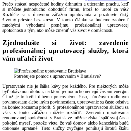
Prečo strácať nespočetné hodiny drhnutím a utieraním prachu, keď
si môžete jednoducho dohodnúť firmu, ktorá to urobí za vás?
Rozlúčte sa s únavnou záťažou upratovania a pozdravte čistý
životný priestor bez stresu. V tomto článku sa budeme zaoberať
mnohými výhodami prenájmu profesionálnej upratovacej
spoločnosti a tým, ako môže zmeniť váš život v domácnosti.
Zjednodušte si život: zavedenie
profesionálnej upratovacej služby, ktorá
vám uľahčí život
Potrebujete pomoc s upratovaním v Bratislave?
Upratovanie nie je šálka kávy pre každého. Pre niektorých môže
byť obávanou úlohou, na ktorú jednoducho nemajú čas ani energiu.
Či už je to kvôli dlhému pracovnému času, náročným rodinným
povinnostiam alebo iným povinnostiam, upratovanie sa často odsúva
na koniec zoznamu priorít. S profesionálnou upratovacou službou sa
však s touto záťažou môžete rozlúčiť. Zverením upratovania
renomovanej spoločnosti v Bratislave môžete získať späť svoj čas a
pokojnú myseľ, pretože viete, že váš domov alebo kancelária budú
dokonale upratané. Tieto služby zvyčajne ponúkajú širokú škálu