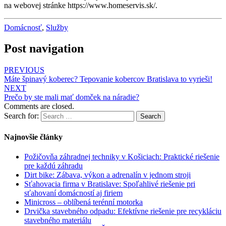
na webovej stránke
https://www.homeservis.sk/.
Domácnosť
,
Služby
Post navigation
PREVIOUS
Máte špinavý koberec? Tepovanie kobercov Bratislava to vyrieši!
NEXT
Prečo by ste mali mať domček na náradie?
Comments are closed.
Search for:
Search
Najnovšie články
Požičovňa záhradnej techniky v Košiciach: Praktické riešenie
pre každú záhradu
Dirt bike: Zábava, výkon a adrenalín v jednom stroji
Sťahovacia firma v Bratislave: Spoľahlivé riešenie pri
sťahovaní domácností aj firiem
Minicross – oblíbená terénní motorka
Drvička stavebného odpadu: Efektívne riešenie pre recykláciu
stavebného materiálu