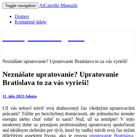
AtCapollo Magazín
Toggle navigation
Domov
Kontaktné údaje
AtCapollo Magazín
Neznášate upratovanie? Upratovanie Bratislava to za vás vyrieši!
Neznášate upratovanie? Upratovanie
Bratislava to za vás vyrieši!
11. júla 2023
Admin
Už vás nebaví tráviť svoj drahocenný čas všednými upratovacími
prácami? Túžite po bezchybnej domácnosti, ale jednoducho nemáte
energiu alebo chuť robiť to sami? Nuž, už sa netrápte! V tejto
modernej dobe sa prenájom profesionálnej upratovacej spoločnosti
stal ideálnym riešením pre tých, ktorí by radšej trávili svoj čas inými
dôležitými aspektmi života, ako je zrovna
upratovanie Bratislava
.