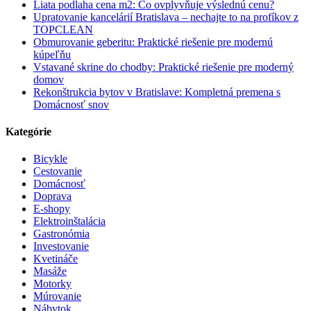
Liata podlaha cena m2: Čo ovplyvňuje výslednú cenu?
Upratovanie kancelárií Bratislava – nechajte to na profíkov z
TOPCLEAN
Obmurovanie geberitu: Praktické riešenie pre modernú
kúpeľňu
Vstavané skrine do chodby: Praktické riešenie pre moderný
domov
Rekonštrukcia bytov v Bratislave: Kompletná premena s
Domácnosť snov
Kategórie
Bicykle
Cestovanie
Domácnosť
Doprava
E-shopy
Elektroinštalácia
Gastronómia
Investovanie
Kvetináče
Masáže
Motorky
Múrovanie
Nábytok