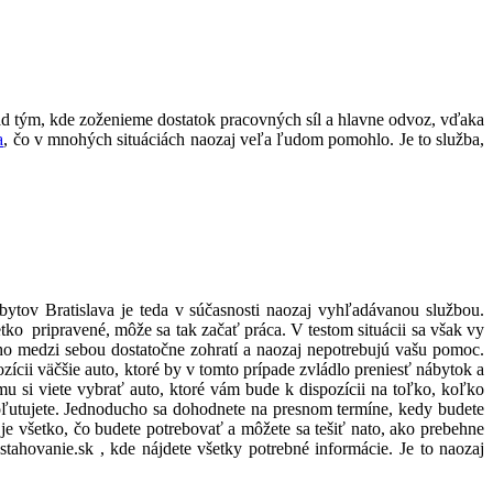
ad tým, kde zoženieme dostatok pracovných síl a hlavne odvoz, vďaka
a
, čo v mnohých situáciách naozaj veľa ľudom pomohlo. Je to služba,
bytov Bratislava je teda v súčasnosti naozaj vyhľadávanou službou.
tko pripravené, môže sa tak začať práca. V testom situácii sa však vy
ucho medzi sebou dostatočne zohratí a naozaj nepotrebujú vašu pomoc.
zícii väčšie auto, ktoré by v tomto prípade zvládlo preniesť nábytok a
u si viete vybrať auto, ktoré vám bude k dispozícii na toľko, koľko
 neoľutujete. Jednoducho sa dohodnete na presnom termíne, kedy budete
 všetko, čo budete potrebovať a môžete sa tešiť nato, ako prebehne
stahovanie.sk
, kde nájdete všetky potrebné informácie. Je to naozaj