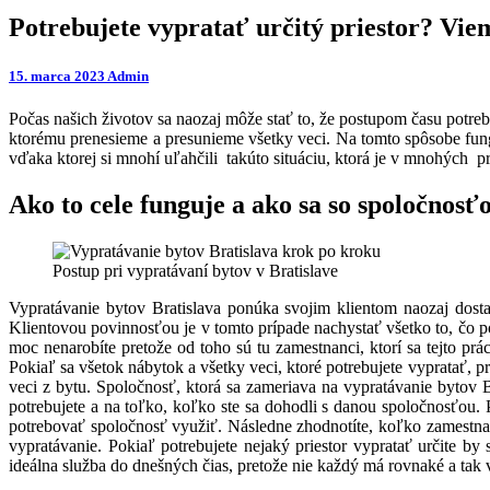
Potrebujete vypratať určitý priestor? Vie
15. marca 2023
Admin
Počas našich životov sa naozaj môže stať to, že postupom času potr
ktorému prenesieme a presunieme všetky veci. Na tomto spôsobe fung
vďaka ktorej si mnohí uľahčili takúto situáciu, ktorá je v mnohých 
Ako to cele funguje a ako sa so spoločnos
Postup pri vypratávaní bytov v Bratislave
Vypratávanie bytov Bratislava ponúka svojim klientom naozaj dosta
Klientovou povinnosťou je v tomto prípade nachystať všetko to, čo po
moc nenarobíte pretože od toho sú tu zamestnanci, ktorí sa tejto pr
Pokiaľ sa všetok nábytok a všetky veci, ktoré potrebujete vypratať, p
veci z bytu. Spoločnosť, ktorá sa zameriava na vypratávanie bytov 
potrebujete a na toľko, koľko ste sa dohodli s danou spoločnosťou.
potrebovať spoločnosť využiť. Následne zhodnotíte, koľko zamestna
vypratávanie.
Pokiaľ potrebujete nejaký priestor vypratať určite by 
ideálna služba do dnešných čias, pretože nie každý má rovnaké a tak 