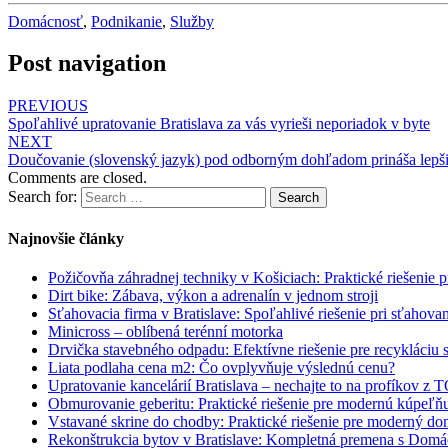
Domácnosť
,
Podnikanie
,
Služby
Post navigation
PREVIOUS
Spoľahlivé upratovanie Bratislava za vás vyrieši neporiadok v byte
NEXT
Doučovanie (slovenský jazyk) pod odborným dohľadom prináša lepš
Comments are closed.
Search for:
Search
Najnovšie články
Požičovňa záhradnej techniky v Košiciach: Praktické riešenie 
Dirt bike: Zábava, výkon a adrenalín v jednom stroji
Sťahovacia firma v Bratislave: Spoľahlivé riešenie pri sťahovan
Minicross – oblíbená terénní motorka
Drvička stavebného odpadu: Efektívne riešenie pre recykláciu 
Liata podlaha cena m2: Čo ovplyvňuje výslednú cenu?
Upratovanie kancelárií Bratislava – nechajte to na profíkov
Obmurovanie geberitu: Praktické riešenie pre modernú kúpeľň
Vstavané skrine do chodby: Praktické riešenie pre moderný d
Rekonštrukcia bytov v Bratislave: Kompletná premena s Dom