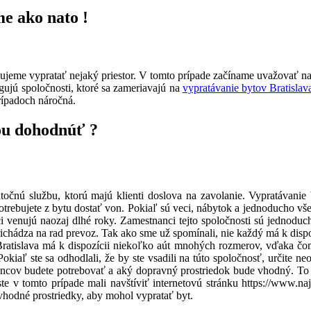
me ako nato !
ebujeme vypratať nejaký priestor. V tomto prípade začíname uvažovať n
ujú spoločnosti, ktoré sa zameriavajú na
vypratávanie bytov Bratislav
prípadoch náročná.
ťou dohodnúť ?
točnú službu, ktorú majú klienti doslova na zavolanie. Vypratávanie 
trebujete z bytu dostať von. Pokiaľ sú veci, nábytok a jednoducho vše
áci venujú naozaj dlhé roky. Zamestnanci tejto spoločnosti sú jednod
richádza na rad prevoz. Tak ako sme už spomínali, nie každý má k dispo
Bratislava má k dispozícii niekoľko aút mnohých rozmerov, vďaka čom
Pokiaľ ste sa odhodlali, že by ste vsadili na túto spoločnosť, určite
ncov budete potrebovať a aký dopravný prostriedok bude vhodný. To je
ste v tomto prípade mali navštíviť internetovú stránku
https://www.naj
vhodné prostriedky, aby mohol vypratať byt.