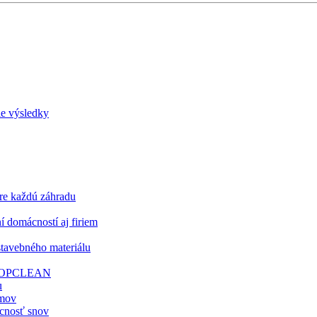
ie výsledky
pre každú záhradu
í domácností aj firiem
stavebného materiálu
 z TOPCLEAN
u
omov
ácnosť snov