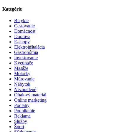
Kategórie
Bicykle
Cestovanie
Domácnosť
Doprava
E-shopy
Elektroinštalácia
Gastronómia
Investovanie
Kvetináče
Masáže
Motorky
Múrovanie
Nábytok
Nezaradené
Obalový materiál
Online marketing
Podlahy
Podnikanie
Reklama
Služby
Šport
Sťahovanie