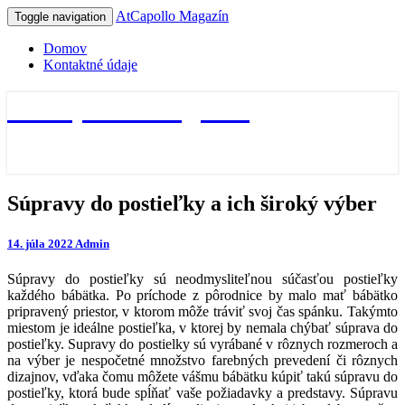
AtCapollo Magazín
Toggle navigation
Domov
Kontaktné údaje
AtCapollo Magazín
Súpravy
Súpravy do postieľky a ich široký výber
do
postieľky
14. júla 2022
Admin
a
ich
Súpravy do postieľky sú neodmysliteľnou súčasťou postieľky
široký
každého bábätka. Po príchode z pôrodnice by malo mať bábätko
výber
pripravený priestor, v ktorom môže tráviť svoj čas spánku. Takýmto
miestom je ideálne postieľka, v ktorej by nemala chýbať súprava do
postieľky. Supravy do postielky sú vyrábané v rôznych rozmeroch a
na výber je nespočetné množstvo farebných prevedení či rôznych
dizajnov, vďaka čomu môžete vášmu bábätku kúpiť takú súpravu do
postieľky, ktorá bude spĺňať vaše požiadavky a predstavy. Súpravu