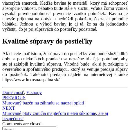
viacerých smeroch. Keďže bavlna je materiál, ktorý má schopnosť
absorpcie vlhkosti, bábätko bude stále v suchu, vďaka čomu vzniká
vysoká pravdepodobnosť prevencie vzniku potničiek. Bavlna je
navyše príjemná na dotyk a nedráždi pokožku, čo zaistí pohodlie
bábätka. Jednou z výhod bavlny je aj tá, že sa dá jednoducho
vyčistiť, čo je pri súpravách do postieľky podstatné.
Kvalitné súpravy do postieľky
Ak chcete mať istotu, že súprava do postieľky vám bude slúžiť dlhú
dobu a po niekoľkých praniach sa nezačne trhať, je potrebné, aby
ste si zakúpili kvalitnú súpravu. Vhodné bude, ak si ju zakúpite u
overeného a spoľahlivého predajcu, ktorý sa venuje predaju súprav
do postieľok. Takéhoto predajcu nájdete na internetovej stránke
https://www.luxusna-spalna.sk/
Domácnosť
,
E-shopy
Post
PREVIOUS
Murovaný bazén na záhradu sa naozaj oplatí
navigation
NEXT
Murované ploty zaručia majiteľom nielen súkromie, ale aj
bezpečnosť
Comments are closed.
Search