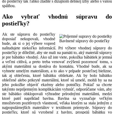
do postieľky tak ľahko zladíte s dizajnom detskej izby alebo s vašou
spálňou.
Ako vybrať vhodnú súpravu do
postieľky?
Ak ste súpravu do postieľky
doposiaľ nekupovali, vhodné
Bavlnené súpravy do postieľky
bude, ak si o jej výbere vopred
naštudujete niekoľko informácií. Pri výbere vhodnej súpravy do
postieľky je dôležité, aby ste mali na pamäti to, aký materiál súpravy
je pre bábätko vhodný. Ako už iste viete, pokožka bábätiek je jemná
a veľmi citlivá, a preto treba venovať zvýšenú pozornosť tomu, s
akými materiálmi sa dostáva do kontaktu. Vhodné bude, ak sa
vyhnete umelým materiálom, a to ako v prípade posteľnej bielizne,
tak aj oblečenia, ktoré bábätku obliekate. Ak by bolo bábätko
oblečené alebo prikryté materiálmi, ktoré sú umelé, mohli by sa na
jeho pokožke objaviť ekzémy alebo potničky. Pokiaľ sa chcete
takýmto nepríjemným komplikáciám vyhnúť, odporúčame vám, aby
ste bábätko obklopovali výhradne prírodnými materiálmi, medzi
ktoré patrí napríklad bavlna. Bavlna sa vyznačuje veľkým
množstvom pozitívnych vlastností, vďaka ktorým sa stala jedným z
najpopulárnejších materiálov v textilnom priemysle. Súpravy do
postieľky, ktoré sú vyrobené z bavlny, prospejú bábätku vo