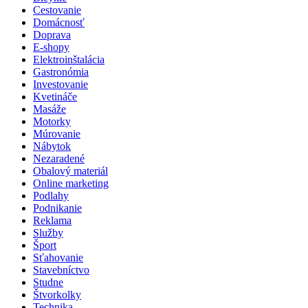
Cestovanie
Domácnosť
Doprava
E-shopy
Elektroinštalácia
Gastronómia
Investovanie
Kvetináče
Masáže
Motorky
Múrovanie
Nábytok
Nezaradené
Obalový materiál
Online marketing
Podlahy
Podnikanie
Reklama
Služby
Šport
Sťahovanie
Stavebníctvo
Studne
Štvorkolky
Technika