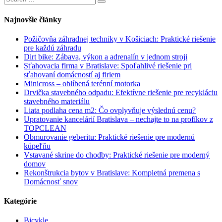
Search
for:
Najnovšie články
Požičovňa záhradnej techniky v Košiciach: Praktické riešenie
pre každú záhradu
Dirt bike: Zábava, výkon a adrenalín v jednom stroji
Sťahovacia firma v Bratislave: Spoľahlivé riešenie pri
sťahovaní domácností aj firiem
Minicross – oblíbená terénní motorka
Drvička stavebného odpadu: Efektívne riešenie pre recykláciu
stavebného materiálu
Liata podlaha cena m2: Čo ovplyvňuje výslednú cenu?
Upratovanie kancelárií Bratislava – nechajte to na profíkov z
TOPCLEAN
Obmurovanie geberitu: Praktické riešenie pre modernú
kúpeľňu
Vstavané skrine do chodby: Praktické riešenie pre moderný
domov
Rekonštrukcia bytov v Bratislave: Kompletná premena s
Domácnosť snov
Kategórie
Bicykle