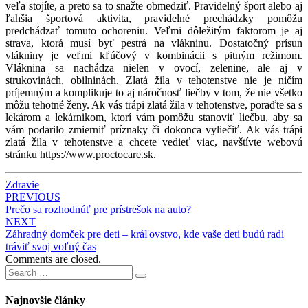
veľa stojíte, a preto sa to snažte obmedziť. Pravidelný šport alebo aj
ľahšia športová aktivita, pravidelné prechádzky pomôžu
predchádzať tomuto ochoreniu. Veľmi dôležitým faktorom je aj
strava, ktorá musí byť pestrá na vlákninu. Dostatočný prísun
vlákniny je veľmi kľúčový v kombinácii s pitným režimom.
Vláknina sa nachádza nielen v ovocí, zelenine, ale aj v
strukovinách, obilninách.
Zlatá žila v tehotenstve nie je ničím
príjemným a komplikuje to aj náročnosť liečby v tom, že nie všetko
môžu tehotné ženy. Ak vás trápi zlatá žila v tehotenstve, poraďte sa s
lekárom a lekárnikom, ktorí vám pomôžu stanoviť liečbu, aby sa
vám podarilo zmierniť príznaky či dokonca vyliečiť.
Ak vás trápi
zlatá žila v tehotenstve a chcete vedieť viac, navštívte webovú
stránku
https://www.proctocare.sk
.
Zdravie
Post
PREVIOUS
Prečo sa rozhodnúť pre prístrešok na auto?
navigation
NEXT
Záhradný domček pre deti – kráľovstvo, kde vaše deti budú radi
tráviť svoj voľný čas
Comments are closed.
Search
Search
for:
Najnovšie články