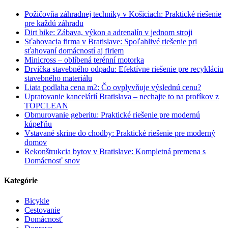
Požičovňa záhradnej techniky v Košiciach: Praktické riešenie
pre každú záhradu
Dirt bike: Zábava, výkon a adrenalín v jednom stroji
Sťahovacia firma v Bratislave: Spoľahlivé riešenie pri
sťahovaní domácností aj firiem
Minicross – oblíbená terénní motorka
Drvička stavebného odpadu: Efektívne riešenie pre recykláciu
stavebného materiálu
Liata podlaha cena m2: Čo ovplyvňuje výslednú cenu?
Upratovanie kancelárií Bratislava – nechajte to na profíkov z
TOPCLEAN
Obmurovanie geberitu: Praktické riešenie pre modernú
kúpeľňu
Vstavané skrine do chodby: Praktické riešenie pre moderný
domov
Rekonštrukcia bytov v Bratislave: Kompletná premena s
Domácnosť snov
Kategórie
Bicykle
Cestovanie
Domácnosť