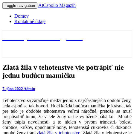
AtCapollo Magazín
Toggle navigation
Domov
Kontaktné údaje
AtCapollo Magazín
Zlatá
Zlatá žila v tehotenstve vie potrápiť nie
žila
jednu budúcu mamičku
v
tehotenstve
vie
7. júna 2022
Admin
potrápiť
nie
Tehotenstvo sa zaraďuje medzi jedno z najšťastnejších období ženy,
jednu
teda aspoň sa tak hovorí. Hoci každá budúca mamička je krásna, tak
budúcu
pre telo je obdobie tehotenstva veľmi náročné, pretože sa musí
mamičku
prispôsobiť tomu, že v tele ženy rastie vytúžené bábätko. Mnohé
ženy trápia nevoľnosti, a to nielen v prvom trimestri, bolesti
chrbtice, krížov, opuchnuté nohy, tehotenská cukrovka či dokonca
mnohé ženy trápi
zlatá žila v tehotenstve
. Zlatá žila v tehotenstve je