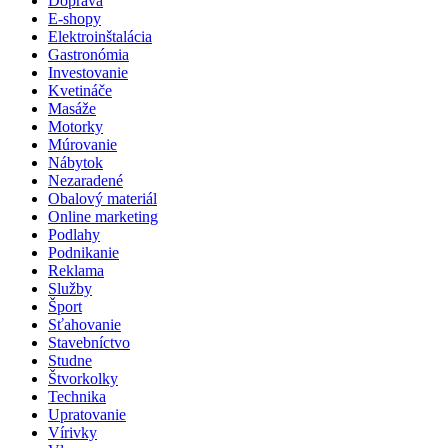
Doprava
E-shopy
Elektroinštalácia
Gastronómia
Investovanie
Kvetináče
Masáže
Motorky
Múrovanie
Nábytok
Nezaradené
Obalový materiál
Online marketing
Podlahy
Podnikanie
Reklama
Služby
Šport
Sťahovanie
Stavebníctvo
Studne
Štvorkolky
Technika
Upratovanie
Vírivky