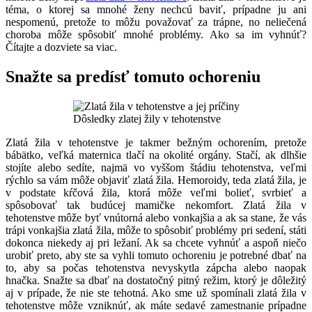
téma, o ktorej sa mnohé ženy nechcú baviť, prípadne ju ani
nespomenú, pretože to môžu považovať za trápne, no neliečená
choroba môže spôsobiť mnohé problémy. Ako sa im vyhnúť?
Čítajte a dozviete sa viac.
Snažte sa predísť tomuto ochoreniu
Dôsledky zlatej žily v tehotenstve
Zlatá žila v tehotenstve je takmer bežným ochorením, pretože
bábätko, veľká maternica tlačí na okolité orgány. Stačí, ak dlhšie
stojíte alebo sedíte, najmä vo vyššom štádiu tehotenstva, veľmi
rýchlo sa vám môže objaviť zlatá žila. Hemoroidy, teda zlatá žila, je
v podstate kŕčová žila, ktorá môže veľmi bolieť, svrbieť a
spôsobovať tak budúcej mamičke nekomfort. Zlatá žila v
tehotenstve môže byť vnútorná alebo vonkajšia a ak sa stane, že vás
trápi vonkajšia zlatá žila, môže to spôsobiť problémy pri sedení, státi
dokonca niekedy aj pri ležaní. Ak sa chcete vyhnúť a aspoň niečo
urobiť preto, aby ste sa vyhli tomuto ochoreniu je potrebné dbať na
to, aby sa počas tehotenstva nevyskytla zápcha alebo naopak
hnačka. Snažte sa dbať na dostatočný pitný režim, ktorý je dôležitý
aj v prípade, že nie ste tehotná. Ako sme už spomínali zlatá žila v
tehotenstve môže vzniknúť, ak máte sedavé zamestnanie prípadne